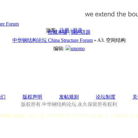
游客:
注册
|
登录
收藏本版
|
我的话题
中华钢结构论坛 China Structure Forum
» A3. 空间结构
编辑:
smomo
我们
版权声明
发帖规则
论坛制度
关
版权所有.中华钢结构论坛.永久保留所有权利
essing Time]
User:0.28, System:0.03, Children of user:0, Children of s