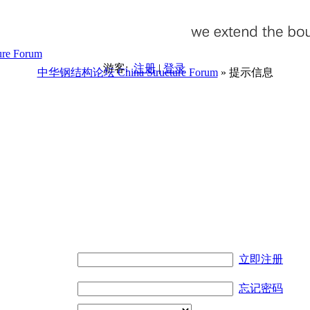
游客:
注册
|
登录
中华钢结构论坛 China Structure Forum
» 提示信息
。
立即注册
忘记密码