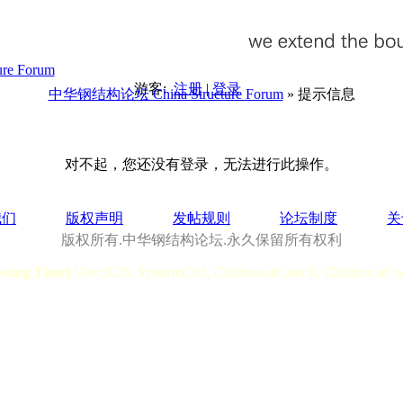
游客:
注册
|
登录
中华钢结构论坛 China Structure Forum
» 提示信息
对不起，您还没有登录，无法进行此操作。
我们
版权声明
发帖规则
论坛制度
关
版权所有.中华钢结构论坛.永久保留所有权利
essing Time]
User:0.28, System:0.03, Children of user:0, Children of s