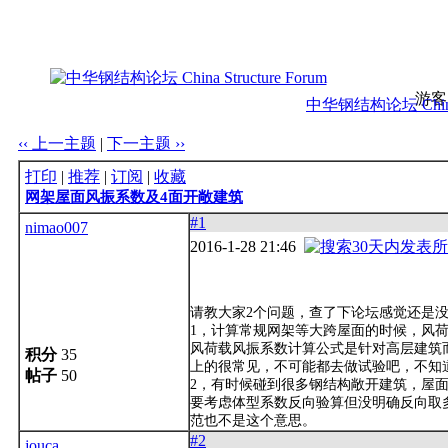
游客
中华钢结构论坛 China S
‹‹ 上一主题
|
下一主题 ››
打印
|
推荐
|
订阅
|
收藏
网架屋面风振系数及4面开敞建筑
#1
nimao007
2016-1-28 21:46
请教大家2个问题，查了下论坛感觉还是
1，计算常规网架等大跨屋面的时候，风
风荷载风振系数计算公式是针对高层建筑
积分
35
上的很常见，不可能都去做试验吧，不知
帖子
50
2，有时候碰到很多钢结构敞开建筑，屋
要考虑体型系数反向验算但没明确反向取
范也不是这个意思。
#2
jouca