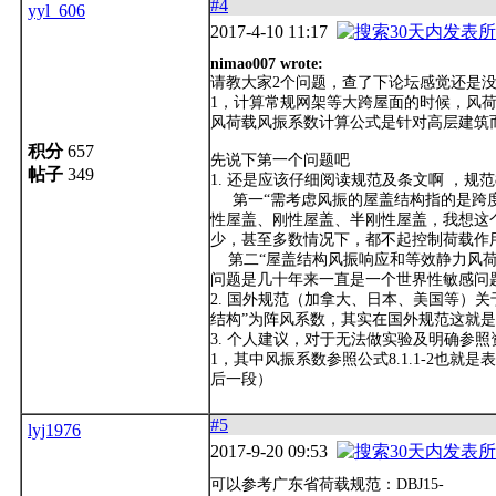
#4
yyl_606
2017-4-10 11:17
nimao007 wrote:
请教大家2个问题，查了下论坛感觉还是
1，计算常规网架等大跨屋面的时候，风
风荷载风振系数计算公式是针对高层建筑而言
积分
657
先说下第一个问题吧
帖子
349
1. 还是应该仔细阅读规范及条文啊 ，规范
第一“需考虑风振的屋盖结构指的是跨度
性屋盖、刚性屋盖、半刚性屋盖，我想这
少，甚至多数情况下，都不起控制荷载作用
第二“屋盖结构风振响应和等效静力风荷
问题是几十年来一直是一个世界性敏感问
2. 国外规范（加拿大、日本、美国等）关
结构”为阵风系数，其实在国外规范这就
3. 个人建议，对于无法做实验及明确参照
1，其中风振系数参照公式8.1.1-2也就
后一段）
#5
lyj1976
2017-9-20 09:53
可以参考广东省荷载规范：DBJ15-