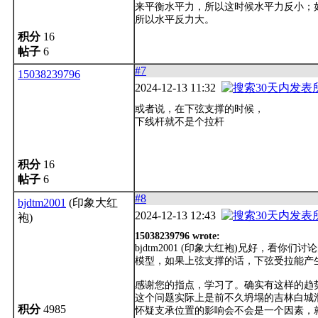
来平衡水平力，所以这时候水平力反小；
所以水平反力大。
积分
16
帖子
6
#7
15038239796
2024-12-13 11:32
或者说，在下弦支撑的时候，
下线杆就不是个拉杆
积分
16
帖子
6
#8
bjdtm2001
(印象大红
2024-12-13 12:43
袍)
15038239796 wrote:
bjdtm2001 (印象大红袍)兄好，
模型，如果上弦支撑的话，下弦受拉能产生
感谢您的指点，学习了。确实有这样的趋
这个问题实际上是前不久坍塌的吉林白城
积分
4985
怀疑支承位置的影响会不会是一个因素，