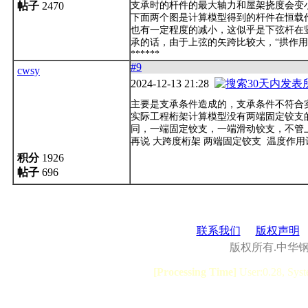
帖子
2470
支承时的杆件的最大轴力和屋架挠度会变
下面两个图是计算模型得到的杆件在恒载
也有一定程度的减小，这似乎是下弦杆在
承的话，由于上弦的矢跨比较大，“拱作
******
#9
cwsy
2024-12-13 21:28
主要是支承条件造成的，支承条件不符合
实际工程桁架计算模型没有两端固定铰支
同，一端固定铰支，一端滑动铰支，不管上
再说 大跨度桁架 两端固定铰支 温度作
积分
1926
帖子
696
联系我们
版权声明
版权所有.中华
[Processing Time]
User:0.28, Syst