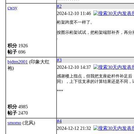
***********
#2
cwsy
2024-12-10 11:46
桁架跨度不一样了。
按图示桁架试试，把桁架端部补齐，再分
.
积分
1926
帖子
696
#3
bjdtm2001
(印象大红
2024-12-10 14:37
袍)
感谢楼上指点，但我把支座处杆件补足后
同），上下弦支承的计算结果还是不同，
***
积分
4985
帖子
2470
#4
smomo
(北风)
2024-12-12 21:32