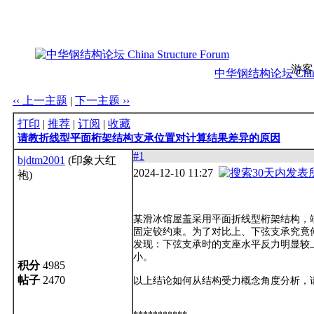
游客
中华钢结构论坛 China S
‹‹ 上一主题
|
下一主题 ››
打印
|
推荐
|
订阅
|
收藏
请教折线型平面桁架结构支承位置对计算结果差异的原因
#1
bjdtm2001
(印象大红
2024-12-10 11:27
袍)
某滑冰馆屋盖采用平面折线型桁架结构，
固定铰约束。为了对比上、下弦支承究竟何
发现：下弦支承时的支座水平反力明显较
小。
积分
4985
帖子
2470
以上结论如何从结构受力概念角度分析，