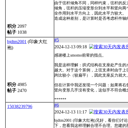
由于弦杆倾角不同，同样约束，弦杆的反
倾角，弦杆的压缩变形分到水平和竖向两
全作用到水平方向上，因此水平力较大。
造成这种差别，是计算时是否考虑杆件轴
积分
2097
帖子
1038
#5
bjdtm2001
(印象大红
2024-12-13 09:18
袍)
感谢楼上smomo前辈的指点。
我是这样理解：拱式结构在支座处产生的
越大。对于这个算例，上弦支承时由于上
跨比较小（较扁平），因此支座反力就大
积分
4985
但在计算中我还发现一个问题：如果将右侧
帖子
2470
竖向变形几乎没有变化，这似乎不符合概
******
#6
15038239796
2024-12-13 11:17
bjdtm2001 (印象大红袍)兄好，看你
下，您看我这样理解合理不合理。您建的