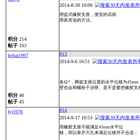
2014-8-30 10:09
用盆式橡胶支座，便宜的话就
用风哥说的方法。
积分
214
帖子
163
#13
hehai1997
2014-9-6 16:51
各位*，网架支座位置的水平位移为45mm
壁也会和螺栓干涉呀。是不是要把橡胶支
积分
46
帖子
45
#14
lyj1976
2014-9-17 10:53
用橡胶支座不能满足45mm水平位
移，所以靠开大孔来满足位移并不合适；