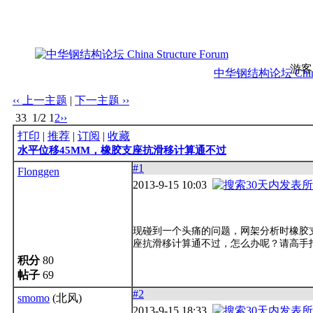
游客
中华钢结构论坛 China S
‹‹ 上一主题
|
下一主题 ››
33
1/2
1
2
››
打印
|
推荐
|
订阅
|
收藏
水平位移45MM，橡胶支座抗滑移计算通不过
#1
Flonggen
2013-9-15 10:03
现碰到一个头痛的问题，网架分析时橡胶支座
座抗滑移计算通不过，怎么办呢？请高手
积分
80
帖子
69
#2
smomo
(北风)
2013-9-15 18:33