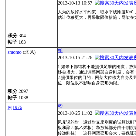
2013-10-13 10:57
人为的放掉水平约束，取水平线刚度K=0
估计位移更大，再采取限位措施，网架在
积分
304
帖子
163
#8
smomo
(北风)
2013-10-15 21:26
1.如果下部结构不能提供足够的刚度，放
移会增大，通过调整网架自身刚度，会有
2.提供限位的目的：网架大位移为自身
位，限位以不影响自身变形为限。
积分
2097
帖子
1038
#9
lyj1976
2013-10-25 11:02
风兄说的对，通过对支座刚度的试算找到
板和聚四氟乙烯板）释放掉部分由于刚度
传递到柱），这样网架变形会大，要保证