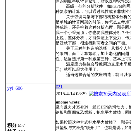
体的刚度串联计算繁琐，所以这种软件没
高级一些的分析软件，如PKPM的网架模块
种复杂的计算，可以通过线性或者非线性
关于强调网架与下部结构整体分析的意
是单纯的计算网架的时候，你怎么去考虑
件成熟，还是抱着这种分析态度，那是固
我一个小采光顶，你也要我整体分析？任
上说，整体分析，才能保证上下受力、传
是迁就下部，很难得到两者之间的平衡。
关于三种的构造的选择，从我个人的角
的限制，而且计算繁琐，加上老化的问题
性，适当选择第一种跟第三种，基本上可
温度应力往往会导致周边支座水平反力
元）就可以起大作用了。
适当选择合适的支座构造，就可以做
#21
yyl_606
2015-4-14 08:29
smomo wrote:
竖向反力才354KN，就151KN的滑
钢板和聚四氟乙烯板，把水平力放掉，同时按
如果按照这种方式把水平力放掉了，那是
积分
657
胶垫板与支座是“脱开了”，也就是说，