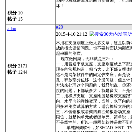
垫的位移就是靠其层间剪切得来），抗滑
坏！
积分
10
帖子
15
#20
allan
2015-4-10 21:12
不用在支座刚度上做太多文章，这是以前
成的概念遗留问题。也不要片面认为那些
起串联的刚度。
现在做网架，无非就是三种：
一，用普通平板支座，支座刚度就是下部
积分
2171
现在的常规构造，相当大，比下部支撑体
帖子
1244
这不是网架软件中的固定铰支座，而是说
孔，释放部分位移；这个没问题，但是计
方法来处理这个问题的，我只能说，你还
度的问题，下部该多大，就是多大，不是
二，用橡胶支座，支座刚度是橡胶支座跟
向、水平向的弹性变形，当然，水平向的
用多种刚度试算的方式，适合橡胶支座的
三，不锈钢板或者聚四氟乙烯板滑动支座
限位，就是钩单元或者缝单元。简单说，
不是线性的。所以一般网架软件是做不到
单纯网架软件，如SFCAD MST T