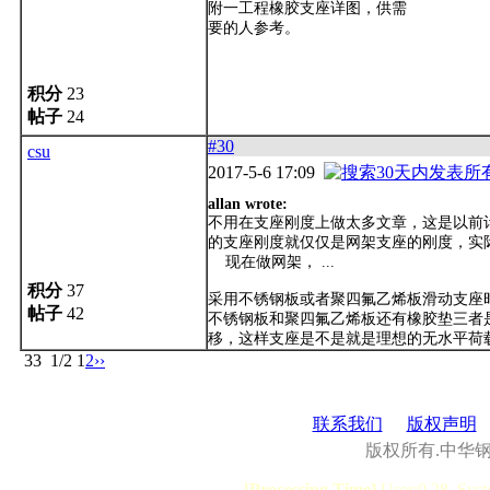
附一工程橡胶支座详图，供需
要的人参考。
积分
23
帖子
24
#30
csu
2017-5-6 17:09
allan wrote:
不用在支座刚度上做太多文章，这是以前
的支座刚度就仅仅是网架支座的刚度，实
现在做网架， ...
积分
37
采用不锈钢板或者聚四氟乙烯板滑动支座
帖子
42
不锈钢板和聚四氟乙烯板还有橡胶垫三者
移，这样支座是不是就是理想的无水平荷
33
1/2
1
2
››
联系我们
版权声明
版权所有.中华
[Processing Time]
User:0.28, Syst