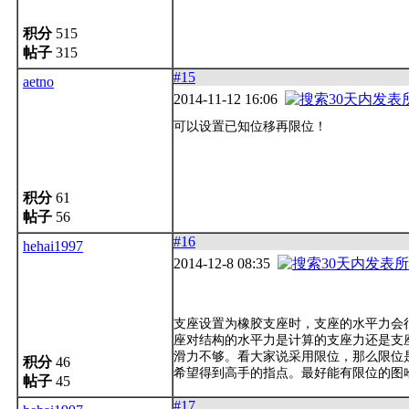
积分
515
帖子
315
#15
aetno
2014-11-12 16:06
可以设置已知位移再限位！
积分
61
帖子
56
#16
hehai1997
2014-12-8 08:35
支座设置为橡胶支座时，支座的水平力会
座对结构的水平力是计算的支座力还是支
滑力不够。看大家说采用限位，那么限位
积分
46
希望得到高手的指点。最好能有限位的图
帖子
45
#17