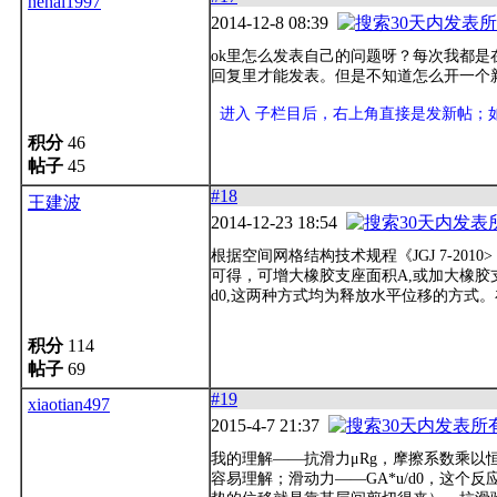
hehai1997
2014-12-8 08:39
ok里怎么发表自己的问题呀？每次我都是
回复里才能发表。但是不知道怎么开一个
进入 子栏目后，右上角直接是发新帖；
积分
46
帖子
45
#18
王建波
2014-12-23 18:54
根据空间网格结构技术规程《JGJ 7-201
可得，可增大橡胶支座面积A,或加大橡胶
d0,这两种方式均为释放水平位移的方式
积分
114
帖子
69
#19
xiaotian497
2015-4-7 21:37
我的理解——抗滑力μRg，摩擦系数乘以
容易理解；滑动力——GA*u/d0，这