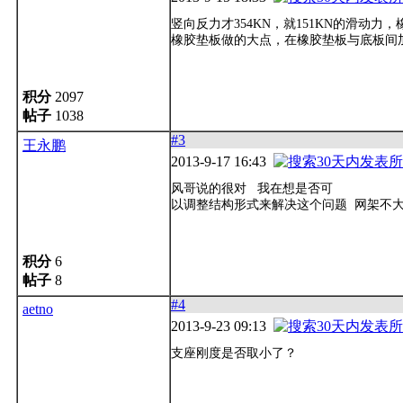
竖向反力才354KN，就151KN的滑动
橡胶垫板做的大点，在橡胶垫板与底板间
积分
2097
帖子
1038
#3
王永鹏
2013-9-17 16:43
风哥说的很对 我在想是否可
以调整结构形式来解决这个问题 网架不
积分
6
帖子
8
#4
aetno
2013-9-23 09:13
支座刚度是否取小了？