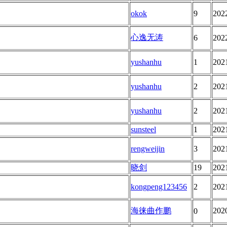
okok
9
202
心逸无涛
6
202
yushanhu
1
202
yushanhu
2
202
yushanhu
2
202
sunsteel
1
202
rengweijin
3
202
晓剑
19
202
kongpeng123456
2
202
海徕曲作鹏
202
0