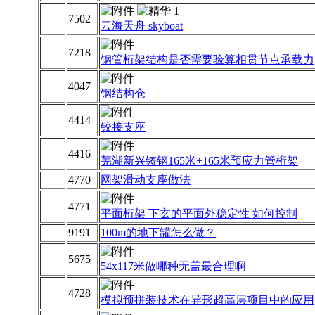
7502
云海天舟 skyboat
7218
钢管桁架结构是否需要验算相贯节点承载力
4047
钢结构仓
4414
铰接支座
4416
芜湖新兴铸钢165米+165米预应力管桁架
4770
网架滑动支座做法
4771
平面桁架 下玄的平面外稳定性 如何控制
9191
100m的地下罐怎么做？
5675
54x117米做哪种无盖最合理啊
4728
模拟预拼装技术在异形超高层项目中的应用