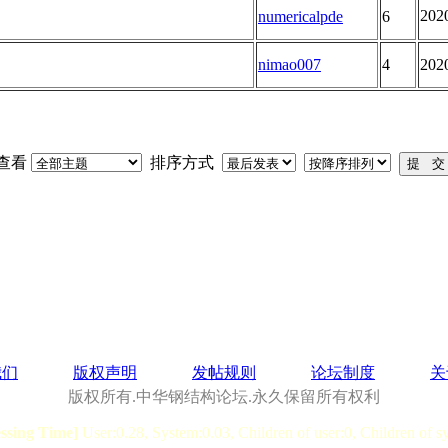
202
numericalpde
6
nimao007
4
202
查看
排序方式
我们
版权声明
发帖规则
论坛制度
关
版权所有.中华钢结构论坛.永久保留所有权利
essing Time]
User:0.28, System:0.03, Children of user:0, Children of s