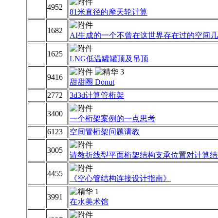
4952
81米直径的摩天轮计算
1682
AI生成的一个不曾在这世界存在过的空间
1625
LNG低温罐罐顶及吊顶
9416
甜甜圈 Donut
2772
3d3d计算管桁架
3400
一个桁架案例的一点思考
6123
空间管桁架问题请教
3005
请教折线型平面桁架结构支承位置对计算结
4455
《空心管结构连接设计指南》
3991
在水美术馆