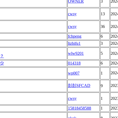
OWNER
3
202
cwsy
13
202
cwsy
36
202
fchpeng
6
202
lizhifu1
3
202
wlw9201
5
202
？
少
014318
6
202
202
wp007
1
彭彭SFCAD
202
9
cwsy
1
202
15818458588
1
202