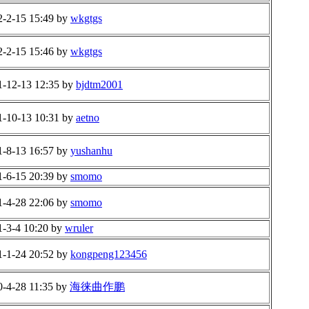
2-2-15 15:49 by
wkgtgs
2-2-15 15:46 by
wkgtgs
1-12-13 12:35 by
bjdtm2001
1-10-13 10:31 by
aetno
1-8-13 16:57 by
yushanhu
1-6-15 20:39 by
smomo
1-4-28 22:06 by
smomo
1-3-4 10:20 by
wruler
1-1-24 20:52 by
kongpeng123456
0-4-28 11:35 by
海徕曲作鹏