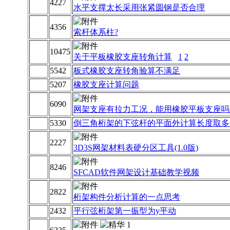
4227
水平支撑太长采用张紧圆钢是否合理
4356
索杆体系柱?
10475
关于平板橡胶支座转角计算
1
2
5542
板式橡胶支座转角验算不满足
5207
橡胶支座计算问题
6090
网架支座有拉力工况，能用橡胶平板支座吗
5330
倒三角桁架的下弦杆的平面外计算长度取多
2227
3D3S网架材料表硬分区工具(1.0版)
8246
SFCAD软件网架设计基础教学视频
2822
桁架构件分析计算的一点思考
2432
平行弦桁架第一振型为y平动