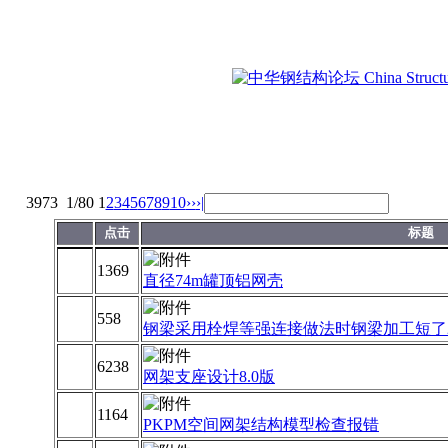
3973
1/80
1
2
3
4
5
6
7
8
9
10
››
›|
点击
标题
1369
直径74m罐顶铝网壳
558
钢梁采用栓焊等强连接做法时钢梁加工短了2
6238
网架支座设计8.0版
1164
PKPM空间网架结构模型检查报错