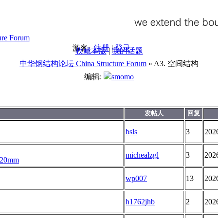
游客:
注册
|
登录
收藏本版
|
我的话题
中华钢结构论坛 China Structure Forum
» A3. 空间结构
编辑:
smomo
发帖人
回复
bsls
3
202
michealzgl
3
202
0mm
wp007
13
202
h1762jhb
2
202