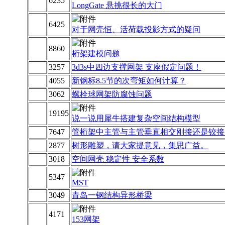
6235
LongGate 悬挑很长的大门
6425
对于网壳恒、活荷载投影方式的疑问
8860
桁架建模问题
3257
3d3s中四边支撑网架 支座假定问题！
4055
新钢标8.5节的次弯矩如何计算？
3062
螺栓球网架防腐蚀问题
19195
说一说用犀牛搭建复杂空间结构模型
7647
管桁架中主管与主管垂直相交刚接还是铰接
2877
树形雕塑，请大家提意见，集思广益。
3018
空间网壳 稳定性 安全系数
5347
MST
3049
青岛一钢结构异形桥梁
4171
153网架