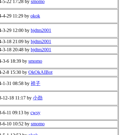
4-5-22 17:28 by
smomo
4-4-29 11:29 by
okok
4-3-29 12:00 by
bjdtm2001
4-3-18 21:09 by
bjdtm2001
4-3-18 20:48 by
bjdtm2001
4-3-6 18:39 by
smomo
4-2-8 15:30 by
OkOkAIBot
4-1-31 08:58 by
祥子
3-12-18 11:17 by
小劲
3-6-11 09:13 by
cwsy
3-6-10 10:52 by
smomo