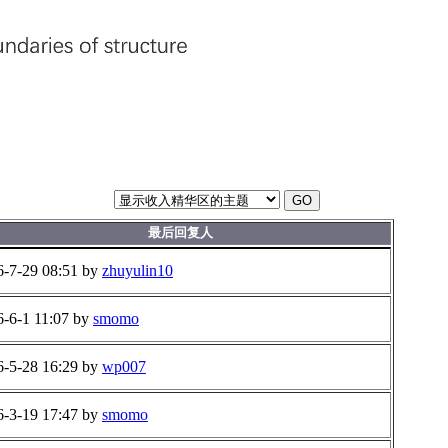
GO
最后回复人
6-7-29 08:51 by
zhuyulin10
6-6-1 11:07 by
smomo
6-5-28 16:29 by
wp007
6-3-19 17:47 by
smomo