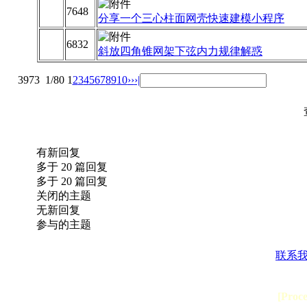
7648
分享一个三心柱面网壳快速建模小程序
6832
斜放四角锥网架下弦内力规律解惑
3973
1/80
1
2
3
4
5
6
7
8
9
10
››
›|
有新回复
多于 20 篇回复
多于 20 篇回复
关闭的主题
无新回复
参与的主题
联系
[Proc