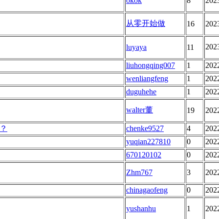
okok
8
202
从零开始做
16
202
202
luyaya
11
liuhongqing007
1
202
wenliangfeng
1
202
duguhehe
1
202
walter董
19
202
？
chenke9527
4
202
yuqian227810
0
202
670120102
0
202
Zhm767
3
202
chinagaofeng
0
202
yushanhu
1
202