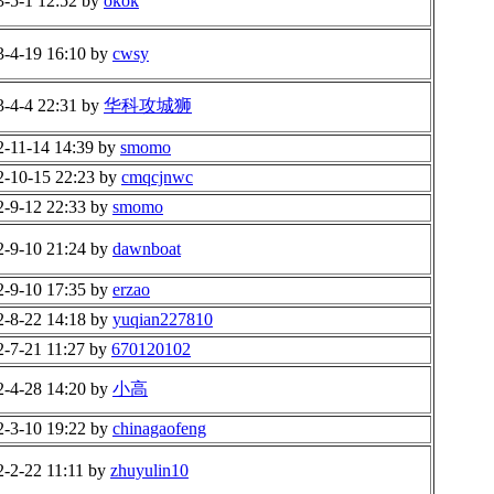
3-5-1 12:52 by
okok
3-4-19 16:10 by
cwsy
3-4-4 22:31 by
华科攻城狮
2-11-14 14:39 by
smomo
2-10-15 22:23 by
cmqcjnwc
2-9-12 22:33 by
smomo
2-9-10 21:24 by
dawnboat
2-9-10 17:35 by
erzao
2-8-22 14:18 by
yuqian227810
2-7-21 11:27 by
670120102
2-4-28 14:20 by
小高
2-3-10 19:22 by
chinagaofeng
2-2-22 11:11 by
zhuyulin10