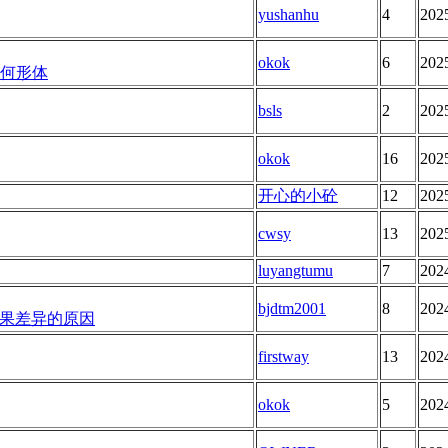
yushanhu
4
202
okok
6
202
几何形体
bsls
2
202
okok
16
202
开心的小砼
12
202
cwsy
13
202
luyangtumu
7
202
bjdtm2001
8
202
果差异的原因
firstway
13
202
okok
5
202