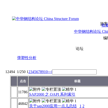
游客
收
中华钢结构论坛 China S
编
论坛
弹塑性分析
12494
1/250
1
2
3
4
5
6
7
8
9
10
››
›|
点击
标题
11786
SAP2000 之 OAPI 系列索引
46842
关于sap2000应用一点儿总结
1
2