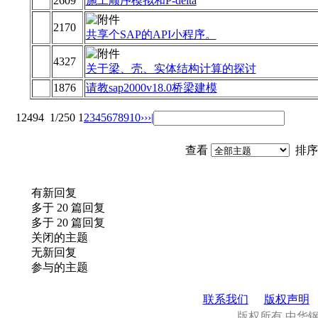
2609
施工顺序模拟和P-delta
2170
共享个SAP的API小程序。
4327
关于梁、壳、实体结构计算的探讨
1876
请教sap2000v18.0桥梁建模
12494
1/250
1
2
3
4
5
6
7
8
9
10
››
›|
查看
排序
有新回复
多于 20 篇回复
多于 20 篇回复
关闭的主题
无新回复
参与的主题
联系我们
版权声明
版权所有.中华