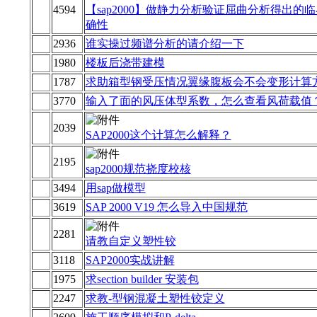
4594
【sap2000】做静力分析验证屈曲分析得出的
确性
2936
谁实操过频谱分析的请介绍一下
1980
楼板后浇带建模
1787
求助箱型钢受压情况翼缘腹板会不会变形计算
3770
输入了面的风压体型系数，怎么查看风荷载值
2039
SAP2000这个计算怎么解释？
2195
sap2000规范挠度校核
3494
用sap做模型
3619
SAP 2000 V19 怎么导入中国规范
2281
请教自定义塑性铰
3118
SAP2000实战讲解
1975
求section builder 安装包
2247
求教-型钢混凝土塑性铰定义