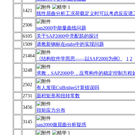
1421
线性屈曲分析工况荷载定义时可以考虑反应谱
2506
sap2000中能量曲线问题
6105
关于SAP2000中壳配筋的探讨
1509
请教新钢标在etabs中的实现问题
21464
《结构软件学而思——以SAP2000为例》
1
2
3248
求教，SAP2000中，压弯构件的稳定控制方程
2502
有人发现CsiBridge计算错误吗
2731
面积矩形和扭转常数
3456
扭矩应力分布
3145
sap2000做屈曲分析疑惑