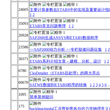
24605
主要计算参数在ETABS中的实现及重要设计指
1
2
35093
ETABS常见问题整理
1
2
20928
SAP2000生成ANSYS和ETABS数据程序
23586
<<SAP2000动力分析 >>专栏疑难问题征集
1
2
30371
ETABS系列介绍文章－建模、分析、设计
1
2
6780
CksDetailer（ETABS后处理）的两大亮点
60670
SATWE数据到ETABS程序的转换
1
2
3
4
5
6
.
1095
简单算例疑问
175
buckling/modal工况弯矩图各自的力学物理意