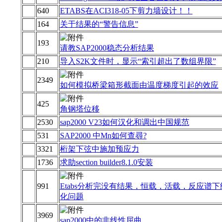
640
ETABS在ACI318-05下剪力墙设计！！
164
关于结果的“警告信息”
193
请教SAP2000稳态分析结果
210
导入S2K文件时，显示“索引超出了数组界限”
2349
如何模拟桥梁箱形截面由温度梯度引起的效应
425
角钢塔位移
2530
sap2000 V23如何汉化和调出中国规范
531
SAP2000 中Mn如何查尋?
3321
桁架下弦中施加预应力
1736
求助section builder8.1.0安装
991
Etabs分析完没有结果，恒载，活载，反应谱
化问题
3969
sap2000中的非线性屈曲