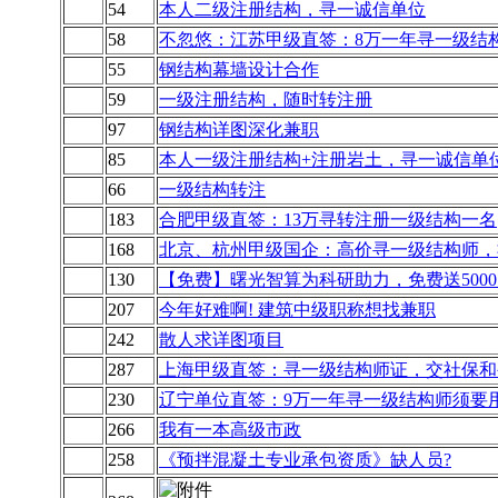
54
本人二级注册结构，寻一诚信单位
58
不忽悠：江苏甲级直签：8万一年寻一级结
55
钢结构幕墙设计合作
59
一级注册结构，随时转注册
97
钢结构详图深化兼职
85
本人一级注册结构+注册岩土，寻一诚信单
66
一级结构转注
183
合肥甲级直签：13万寻转注册一级结构一名
168
北京、杭州甲级国企：高价寻一级结构师，
130
【免费】曙光智算为科研助力，免费送5000元c
207
今年好难啊! 建筑中级职称想找兼职
242
散人求详图项目
287
上海甲级直签：寻一级结构师证，交社保和
230
辽宁单位直签：9万一年寻一级结构师须要
266
我有一本高级市政
258
《预拌混凝土专业承包资质》缺人员?