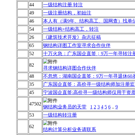
44
一级结构注册 转注
49
一级注册结构，初始注
46
本人有（满9年、结构高工、国网查）找单
54
一级结构+结构高工，转注
26
《建筑技术开发》杂志征稿
65
钢结构详图工作室寻求合作伙伴
52
十万火急：广东国企直签；9万一年寻转注
82
寻求钢结构详图合作伙伴
48
不忽悠：湖南国企直签：9万一年寻退休60
35
广东国企直签：高价寻一级结构师加注册监
45
宁波国企直签:高价寻一级结构师仅用于资
47502
钢结构业务员的天堂
1
2
3
4
5
6
..
9
53
一级结构转注册
62
结构计算分析业务请联系