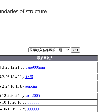
GO
最后回复人
4-3-25 12:21 by
yang000nan
6-2-26 18:42 by
郑晨
6-2-24 10:11 by
jgaoqiu
5-12-2 20:24 by
iac_2005
5-10-15 20:16 by
gggggg
5-10-15 19:57 by
gggggg