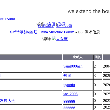
游客:
注册
|
登录
收藏本版
|
我的话题
中华钢结构论坛 China Structure Forum
» E8. 供求信息
编辑:
大头盛
发帖人
回复
yang000nan
2
200
司
郑晨
3
202
jgaoqiu
0
202
iac_2005
0
202
设发展大会
gggggg
0
202
gggggg
0
202