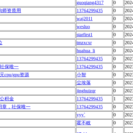
guoqiang4317
0
202
构师资质用
13764299435
0
202
waj2011
0
202
wesluo
0
202
starfirst1
0
202
位
tmzxcxr
0
202
huahua_li
0
202
13764299435
0
202
社保唯一
13764299435
0
202
pu/gpu资源
小智
0
202
尘埃落
0
202
jinghuizqr
0
202
公积金
13764299435
1
202
用章，社保唯一
13764299435
0
202
yyy`
0
202
霍不岐
0
202