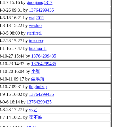
4-4-7 15:16 by
guoqiang4317
4-3-26 09:31 by
13764299435
4-3-18 16:21 by
waj2011
4-3-18 15:22 by
wesluo
4-3-5 08:00 by
starfirst1
4-2-28 15:27 by
tmzxcxr
4-1-16 17:47 by
huahua_li
3-10-27 15:44 by
13764299435
3-10-23 14:32 by
13764299435
3-10-20 16:04 by
小智
3-10-11 09:17 by
尘埃落
3-10-7 09:31 by
jinghuizqr
3-9-15 16:02 by
13764299435
3-9-6 16:14 by
13764299435
3-8-28 17:27 by
yyy`
3-7-14 10:21 by
霍不岐