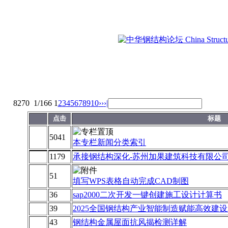
8270
1/166
1
2
3
4
5
6
7
8
9
10
››
›|
点击
标题
5041
本专栏新闻分类索引
1179
承接钢结构深化-苏州加果建筑科技有限公
51
填写WPS表格自动完成CAD制图
36
sap2000二次开发一键创建施工设计计算书
39
2025全国钢结构产业智能制造赋能高效建
43
钢结构金属屋面抗风揭检测详解