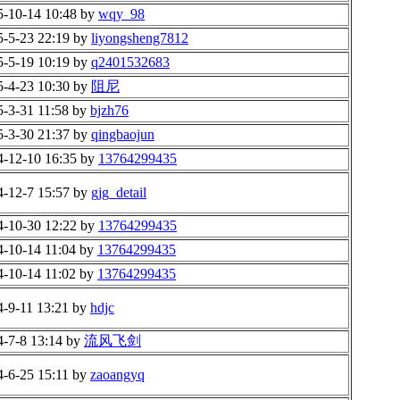
5-10-14 10:48 by
wqy_98
5-5-23 22:19 by
liyongsheng7812
5-5-19 10:19 by
q2401532683
5-4-23 10:30 by
阻尼
5-3-31 11:58 by
bjzh76
5-3-30 21:37 by
qingbaojun
4-12-10 16:35 by
13764299435
4-12-7 15:57 by
gjg_detail
4-10-30 12:22 by
13764299435
4-10-14 11:04 by
13764299435
4-10-14 11:02 by
13764299435
4-9-11 13:21 by
hdjc
4-7-8 13:14 by
流风飞剑
4-6-25 15:11 by
zaoangyq