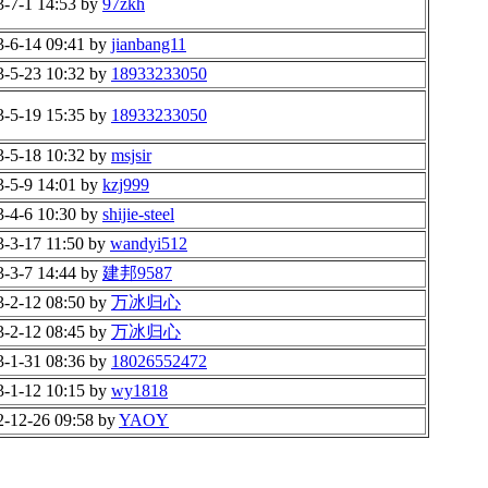
3-7-1 14:53 by
97zkh
3-6-14 09:41 by
jianbang11
3-5-23 10:32 by
18933233050
3-5-19 15:35 by
18933233050
3-5-18 10:32 by
msjsir
3-5-9 14:01 by
kzj999
3-4-6 10:30 by
shijie-steel
3-3-17 11:50 by
wandyi512
3-3-7 14:44 by
建邦9587
3-2-12 08:50 by
万冰归心
3-2-12 08:45 by
万冰归心
3-1-31 08:36 by
18026552472
3-1-12 10:15 by
wy1818
2-12-26 09:58 by
YAOY