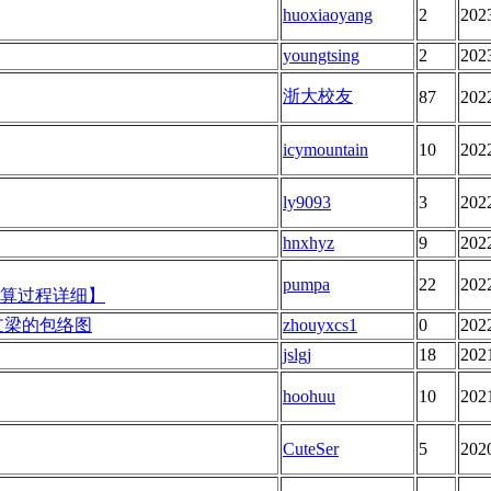
huoxiaoyang
2
202
youngtsing
2
202
浙大校友
87
202
icymountain
10
202
ly9093
3
202
hnxhyz
9
202
pumpa
22
202
计算过程详细】
简支梁的包络图
zhouyxcs1
0
202
jslgj
18
202
hoohuu
10
202
CuteSer
5
202