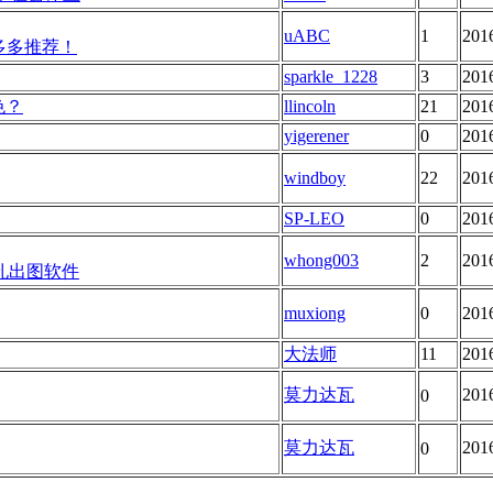
uABC
1
201
多多推荐！
sparkle_1228
3
201
色？
llincoln
21
201
yigerener
0
201
windboy
22
201
SP-LEO
0
201
whong003
2
201
孔出图软件
muxiong
0
201
大法师
11
201
莫力达瓦
201
0
莫力达瓦
201
0