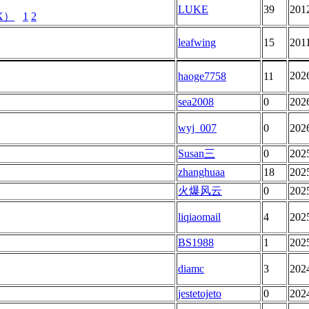
LUKE
39
201
X）
1
2
leafwing
15
201
202
haoge7758
11
sea2008
0
202
wyj_007
0
202
Susan三
0
202
zhanghuaa
18
202
火爆风云
0
202
liqiaomail
4
202
BS1988
1
202
diamc
3
202
jestetojeto
0
202