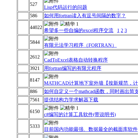
527
Lisp代码运行的问题
586
如何用fortran读入有逗号间隔的数字？
44022
希望多一些自编的excel程序交流
1
2
3
5844
有限元法学习程序（FORTRAN）
2612
CadToExcel表格自动转换程序
3921
用fortran编写的有限元程序
8147
MATHCAD计算地下室外墙【按新规范，
886
如何自定义一个mathcad函数，同时画出
7561
提供结构力学求解器下载
6150
c#编写的计算工具软件(带说明书)
5333
目前国内功能最强、数据最全的截面库软件