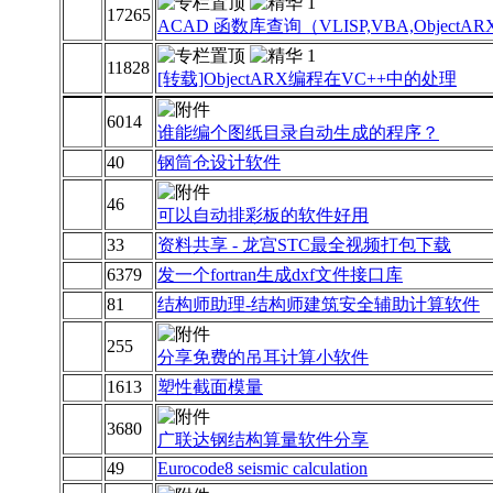
17265
ACAD 函数库查询（VLISP,VBA,ObjectAR
11828
[转载]ObjectARX编程在VC++中的处理
6014
谁能编个图纸目录自动生成的程序？
40
钢筒仓设计软件
46
可以自动排彩板的软件好用
33
资料共享 - 龙宫STC最全视频打包下载
6379
发一个fortran生成dxf文件接口库
81
结构师助理-结构师建筑安全辅助计算软件
255
分享免费的吊耳计算小软件
1613
塑性截面模量
3680
广联达钢结构算量软件分享
49
Eurocode8 seismic calculation