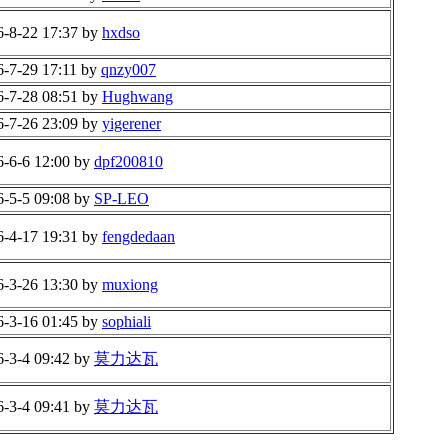
6-8-22 17:37 by
hxdso
6-7-29 17:11 by
qnzy007
6-7-28 08:51 by
Hughwang
6-7-26 23:09 by
yigerener
6-6-6 12:00 by
dpf200810
6-5-5 09:08 by
SP-LEO
6-4-17 19:31 by
fengdedaan
6-3-26 13:30 by
muxiong
6-3-16 01:45 by
sophiali
6-3-4 09:42 by
莫力达瓦
6-3-4 09:41 by
莫力达瓦