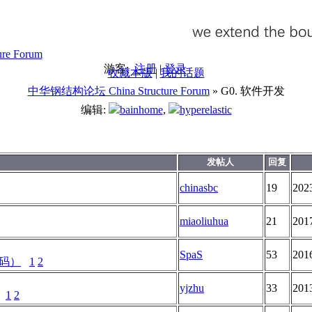
游客:
注册
|
登录
收藏本版
|
我的话题
中华钢结构论坛 China Structure Forum
» G0. 软件开发
编辑:
bainhome
,
hyperelastic
发帖人
回复
chinasbc
19
202
miaoliuhua
21
201
SpaS
53
201
码）
1
2
yjzhu
33
201
1
2