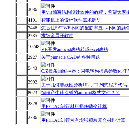
3036
用VB编写结构设计软件的教程，希望大家
4101
智能机上的设计软件需求调研
7446
怎么让SATWE不同的配筋率显示不同的颜
2785
求钣金展开软件
10248
VB开发autocad表格转成excel表格
2927
关于pinnacle CAD的各种问题
5443
C/Z檩条画图神器：闪电钢构檩条参数化打
2992
关于几何非线性分析UL，TL列式程序代码
8023
编程产生什么样的autocad格式文件？？
2828
用FELAC进行材料损伤蠕变计算
2786
用FELAC进行带有增强颗粒复合材料计算