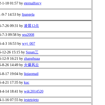
2-1-18 01:57 by
eternalforcy
1-9-7 14:53 by
fpangela
6-7-26 09:31 by
凌晨12点
6-7-3 09:58 by
sea2008
6-4-3 16:53 by
wyj_007
5-12-26 15:15 by
Susan三
5-12-9 16:21 by
zhanghuaa
5-8-26 14:49 by
火爆风云
5-8-17 19:04 by
liqiaomail
5-4-21 17:35 by
kuc
4-4-14 18:41 by
wdc2014520
4-1-16 07:55 by
jestetojeto