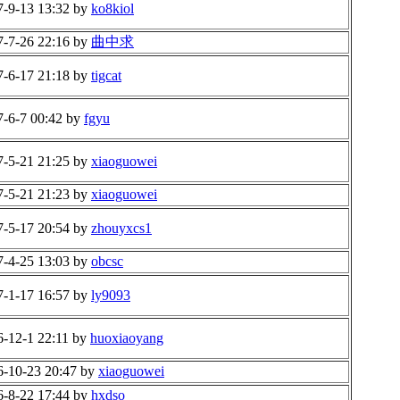
7-9-13 13:32 by
ko8kiol
7-7-26 22:16 by
曲中求
7-6-17 21:18 by
tigcat
7-6-7 00:42 by
fgyu
7-5-21 21:25 by
xiaoguowei
7-5-21 21:23 by
xiaoguowei
7-5-17 20:54 by
zhouyxcs1
7-4-25 13:03 by
obcsc
7-1-17 16:57 by
ly9093
6-12-1 22:11 by
huoxiaoyang
6-10-23 20:47 by
xiaoguowei
6-8-22 17:44 by
hxdso