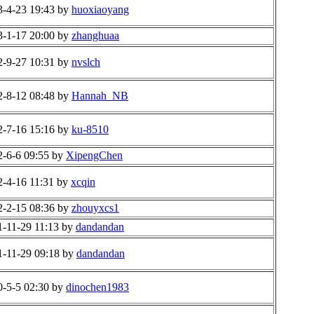
3-4-23 19:43 by
huoxiaoyang
3-1-17 20:00 by
zhanghuaa
2-9-27 10:31 by
nvslch
2-8-12 08:48 by
Hannah_NB
2-7-16 15:16 by
ku-8510
2-6-6 09:55 by
XipengChen
2-4-16 11:31 by
xcqin
2-2-15 08:36 by
zhouyxcs1
1-11-29 11:13 by
dandandan
1-11-29 09:18 by
dandandan
0-5-5 02:30 by
dinochen1983