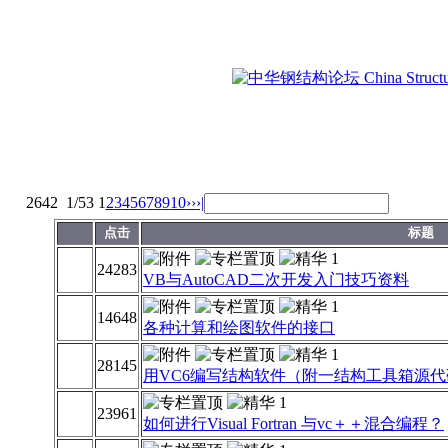
2642
1/53
1
2
3
4
5
6
7
8
9
10
››
›|
点击
标题
24283
VB与AutoCAD二次开发入门技巧资料
14648
各种计算和绘图软件的接口
28145
用VC6编写结构软件（附一结构工具箱源代
23961
如何进行Visual Fortran 与vc＋＋混合编程？