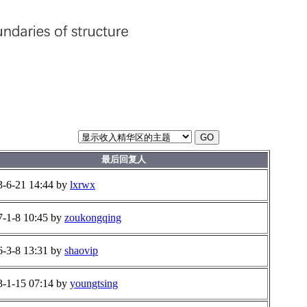
GO
最后回复人
3-6-21 14:44 by
lxrwx
7-1-8 10:45 by
zoukongqing
6-3-8 13:31 by
shaovip
3-1-15 07:14 by
youngtsing