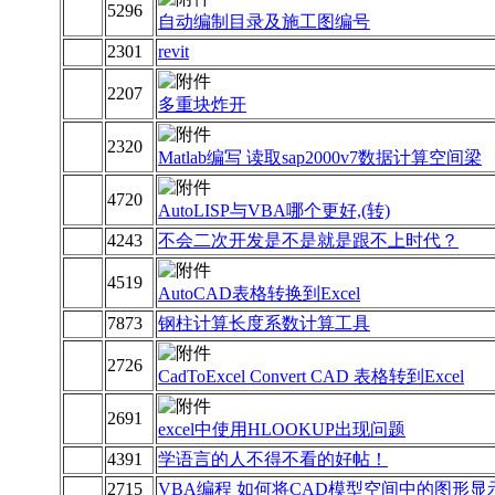
5296
自动编制目录及施工图编号
2301
revit
2207
多重块炸开
2320
Matlab编写 读取sap2000v7数据计算空间梁
4720
AutoLISP与VBA哪个更好,(转)
4243
不会二次开发是不是就是跟不上时代？
4519
AutoCAD表格转换到Excel
7873
钢柱计算长度系数计算工具
2726
CadToExcel Convert CAD 表格转到Excel
2691
excel中使用HLOOKUP出现问题
4391
学语言的人不得不看的好帖！
2715
VBA编程 如何将CAD模型空间中的图形