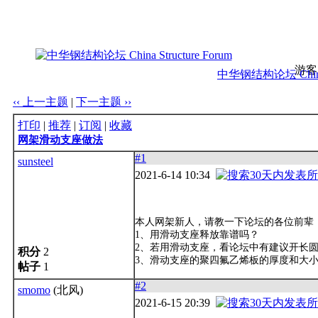
游客
中华钢结构论坛 China S
‹‹ 上一主题
|
下一主题 ››
打印
|
推荐
|
订阅
|
收藏
网架滑动支座做法
#1
sunsteel
2021-6-14 10:34
本人网架新人，请教一下论坛的各位前辈
1、用滑动支座释放靠谱吗？
2、若用滑动支座，看论坛中有建议开长
积分
2
3、滑动支座的聚四氟乙烯板的厚度和大
帖子
1
#2
smomo
(北风)
2021-6-15 20:39