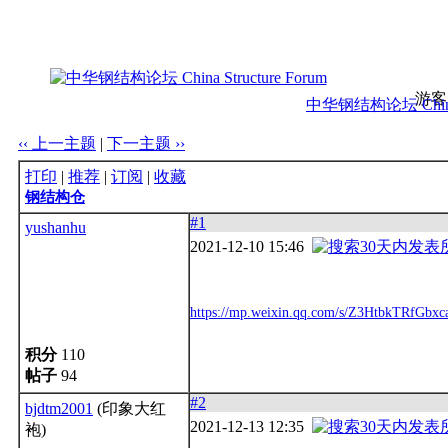
游客
中华钢结构论坛 China S
‹‹ 上一主题
|
下一主题 ››
打印
|
推荐
|
订阅
|
收藏
钢结构仓
#1
yushanhu
2021-12-10 15:46
https://mp.weixin.qq.com/s/Z3HtbkTRfGb
积分
110
帖子
94
#2
bjdtm2001
(印象大红
2021-12-13 12:35
袍)