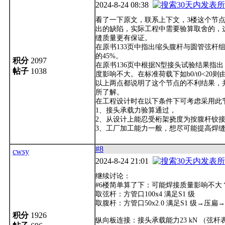
2024-8-24 08:38
看了一下原文，联系上下文，3楼这个节点
出的缺陷，实际工程中需要验算取舍的，
缝质量更有保证。
在原书133页中指出缩头腹杆与圆管弦杆
的45%。
积分
2097
在原书136页中根据N型接头试验结果指
帖子
1038
度影响不大。在标准荷载下如b0/t0<2
以上两点都说明了这个节点的不利结果，
所了解。
在工程设计时在以下条件下可考虑采用此
1、接头承载力验算通过，
2、从设计上能忍受桁架挠度为按腹杆铰接
3、工厂加工能力一般，想尽可能提高焊
#8
cwsy
2024-8-24 21:01
继续讨论：
#6楼简单算了下：可能焊接质量影响不大
取弦杆：方管口100x4 满足S1 级
取腹杆：方管口50x2.0 满足S1 级→压扁→
积分
1926
纵向板连接：接头承载能力23 kN （弦