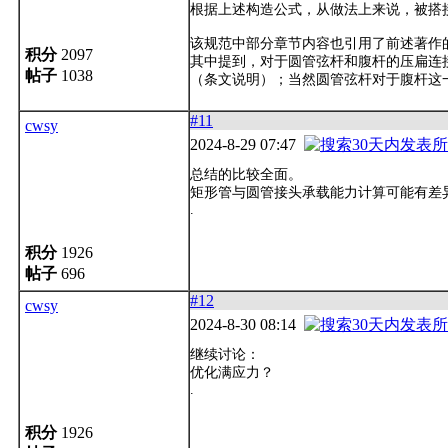
根据上述构造公式，从做法上来说，被搭
该规范中部分章节内容也引用了前述著作
积分
2097
其中提到，对于圆管弦杆和腹杆的压扁连接
帖子
1038
（条文说明）；当然圆管弦杆对于腹杆这
#11
cwsy
2024-8-29 07:47
总结的比较全面。
矩形管与圆管接头承载能力计算可能有差
.
积分
1926
帖子
696
#12
cwsy
2024-8-30 08:14
继续讨论：
优化满应力？
.
积分
1926