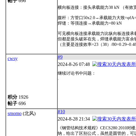
帖子
696
横向板连接：接头承载能力38 kN （有效
腹杆：方管口50x2.0→承载能力大致=φfA=8
焊缝：等强连接→承载能力=80 kN
可见横向板连接承载能力比纵向板连接承载能力
但都是接头破坏在先，焊缝承载能力富余
（主要是连接效率=23（38）/80=0.29~0.
#9
cwsy
2024-8-26 07:48
继续讨论书中问题：
.
积分
1926
帖子
696
#10
smomo
(北风)
2024-8-28 21:34
《钢管结构技术规程》CECS280:201
纳，给出了区别公式，虽然是圆管的，可