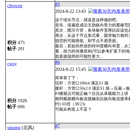
#5
clivecen
2024-8-22 13:43
这个缩头节点，就该是这样做的吧。
首先，缩扁造成沿主肋纵向受力的翼缘范
其次，图示方管，各块板件宽厚比应该也
再次，从这个节点形式看，圆管轴力相对
脱空的可能很低，则节点不易受损。
积分
475
最后，若如你所述的转90度横向布置，从
帖子
201
看，按力的传播原则(可以参考扩基下的地
肋直接脱焊的可能性更大。
#6
cwsy
2024-8-22 15:45
简单算了下：
弦杆：方管口100x4 满足S1 级
腹杆：方管口50x2.0 满足S1 级→压扁→板1
#3楼观点可能正确？仅仅从承载能力上讲
相同截面横向板连接确实比纵向板连接承
积分
1926
约1.65倍（38/23)
帖子
696
可能从构造上不妥？
.
#7
smomo
(北风)