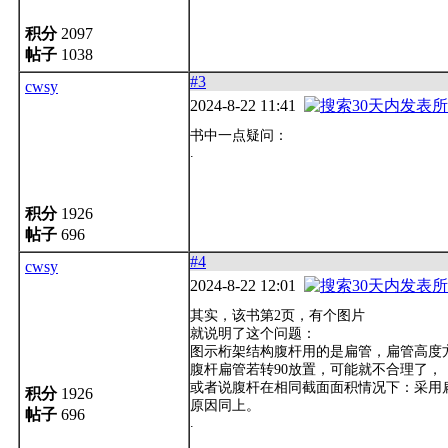
积分
2097
帖子
1038
#3
cwsy
2024-8-22 11:41
书中一点疑问：
.
积分
1926
帖子
696
#4
cwsy
2024-8-22 12:01
其实，该书第2页，有个图片
就说明了这个问题：
图示桁架结构腹杆用的是扁管，扁管高度
腹杆扁管若转90放置，可能就不合理了，
或者说腹杆在相同截面面积情况下：采用
积分
1926
原因同上。
帖子
696
.