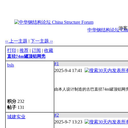
游客
中华钢结构论坛 China S
‹‹ 上一主题
|
下一主题 ››
打印
|
推荐
|
订阅
|
收藏
直径74m罐顶铝网壳
#1
bsls
2025-9-4 17:41
由本人设计制造的古巴直径74m罐顶铝网
积分
232
帖子
131
#2
城建实业
2025-9-7 13:23