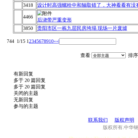
3418
设计时高强螺栓中和轴取错了，大神看看有没
4466
后浇带严重变形
3850
贵阳市区一栋九层民房垮塌 现场一片废墟
744
1/15
1
2
3
4
5
6
7
8
9
10
››
›|
查看
排序
有新回复
多于 20 篇回复
多于 20 篇回复
关闭的主题
无新回复
参与的主题
联系我们
版权声明
版权所有.中华