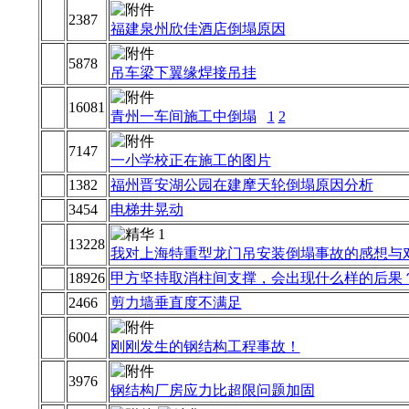
2387
福建泉州欣佳酒店倒塌原因
5878
吊车梁下翼缘焊接吊挂
16081
青州一车间施工中倒塌
1
2
7147
一小学校正在施工的图片
1382
福州晋安湖公园在建摩天轮倒塌原因分析
3454
电梯井晃动
13228
我对上海特重型龙门吊安装倒塌事故的感想与
18926
甲方坚持取消柱间支撑，会出现什么样的后果
2466
剪力墙垂直度不满足
6004
刚刚发生的钢结构工程事故！
3976
钢结构厂房应力比超限问题加固