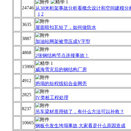
24746
从38米桁架事故分析看概念设计和空间建模分
1
2
3635
屋面暗扣瓦短了，如何做防水
3887
加油站网架被雪压成V字型
4868
2张钢结构节点连接事故！
15900
威海雪灾后的钢结构厂房
4912
坍塌的短程线铝合金网壳
2825
IV类桩工程处理
8237
吊车梁材质用错了，有什么方法可以补救？
10665
钢板仓发生垮塌事故,大家看是什么原因造成