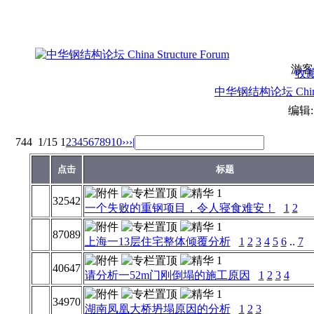
游客
收
中华钢结构论坛 China S
编辑
744
1/15
1
2
3
4
5
6
7
8
9
10
››
›|
点击
标题
32542
一个失败的重钢项目，令人寝食难安！
1
2
87089
上海一13层住宅整体倾覆分析
1
2
3
4
5
6
..
7
40647
请分析一52m门刚倒塌的施工原因
1
2
3
4
34970
湖南凤凰大桥坍塌原因的分析
1
2
3