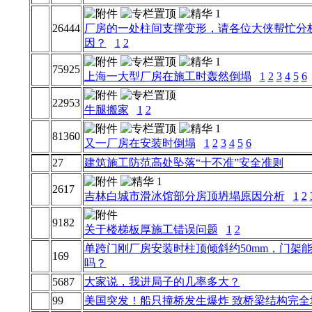
26444
厂房的一处柱间支撑变形，请各位大侠帮忙分
因？
1
2
75925
上海一大型厂房在施工时轰然倒塌
1
2
3
4
5
6
22953
牛腿搬家
1
2
81360
又一厂房在安装时倒塌
1
2
3
4
5
6
27
建筑施工防范高处坠落“十不准”安全准则
2617
吉林白城市滑冰馆部分房顶坍塌原因分析
1
2
9182
关于楼梯板厚施工错误问题
1
2
单跨门刚厂房安装时柱顶倾斜约50mm，门架
169
吗？
5687
大家说，我进局子的几率多大？
99
美国突发！船只撞桥发生爆炸 致桥梁结构完全