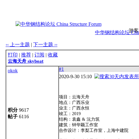
游客
中华钢结构论坛 China S
‹‹ 上一主题
|
下一主题 ››
打印
|
推荐
|
订阅
|
收藏
云海天舟 skyboat
#1
okok
2020-9-30 15:10
项目：云海天舟
地点：广西乐业
业主：广西永恒
积分
9617
竣工：2019
帖子
6116
结构：袁鑫 & 沅力筑
建筑：钟华颖工作室
合作设计：李梨工作室，上海中建院