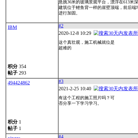
悬挑36米的玻璃景观平台，漂浮在613米
建筑位于鲤鱼背一样的崖壁顶端，前后端
进行加固。
#2
IBM
2020-12-8 10:29
这个真壮观，施工机械就位是
超难的
积分
354
帖子
293
#3
494424862
2021-2-25 10:40
有这个工程的施工照片吗？可
否分享一下学习学习。
积分
1
帖子
1
#4