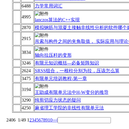
6488
力学常用词汇
4995
lanczos算法的C++实现
2870
模拟钢筋与混凝土接触非线性分析的软件哪个
2915
吊索与构件之间的夹角取值， 实际应用与理论
3834
轴向拉压杆的变形
3246
有限元知识概括---必备矩阵知识
2624
SRSS组合，一根柱分别为拉，压该怎么算
3475
有限单元培训教程-第一章
3194
王勖成有限单元法中H-W变分的推导
3290
纯剪切应力状态的疑问
4250
麻省理工学院的非线性有限单元法
2406
1/49
1
2
3
4
5
6
7
8
9
10
››
›|