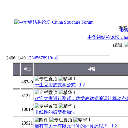
游客
收
中华钢结构论坛 China S
编辑:
2406
1/49
1
2
3
4
5
6
7
8
9
10
››
›|
点击
标题
46349
一生受用的数学公式
1
2
8127
欢迎大家进行测试：数学表达式编译计算动态库F
10019
非线性的振型叠加法
23921
谁有有关于有限元计算的计算源程序
1
2