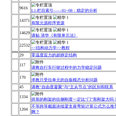
9616
L1.栏目索引――01~08：稳定的分析
14371
有限元源程序资源
14629
请贴 清华《有限单元法》
22532
<<结构动力学>>教程
29
零温度应力的超静定结构
117
请教自行车行驶过程中的力学稳定问题
170
求教只受拉单元的自振模态分析问题
45
请教“自由度凝聚”与“主从节点”的区别和联系
1334
拱形的刚架的抗侧刚度一定比“门”形刚架大吗
不等跨等截面连续梁支座弯矩计算公式怎么推
1204
啊？