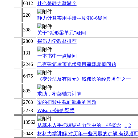
6312
什么是静力凝聚？
220
静力计算实用手册---算例8-6疑问
308
关于“弧形梁单元”疑问
2800
损伤力学教材推荐
131
一本书中一点疑问
2246
已有建筑屋顶光伏项目荷载取值问题
6475
《变分法及有限元》钱伟长的经典著作之一
805
求助，桁架轴力计算
2763
梁的扭转中截面翘曲的问题
2273
Wilson-θ法的疑惑
13562
从基本入手把握结构力学中的一些概念
1
2
2048
材料力学讲解 对历年一些真题的讲解 有视频