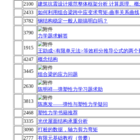
2100
建筑抗震设计规范整体框架分析 计算原理、概
2433
如何利用组合梁跨中应变求弯矩-曲率关系曲线
3782
钢结构稳定一般人能搞明白吗？
3790
力学题求解答
1915
王勖成<有限单元法>等效积分推导公式的两个
4247
概念结构
3445
组合梁的应力问题
2630
陈明祥—弹塑性力学习题求助
3813
陈惠发——弹性与塑性力学疑问
2468
塑性力学书籍推荐
3335
光伏屋面结构承重分析
3090
打桩的数据，轴力剪力弯矩
2777
有限元基础教程（曾攀）